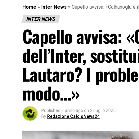
Home
»
Inter News
»
Capello avvisa: «Calhanoglu è il
INTER NEWS
Capello avvisa: «
dell’Inter, sostitu
Lautaro? I proble
modo…»
Published
1 anno ago
on
2 Luglio 2025
By
Redazione CalcioNews24