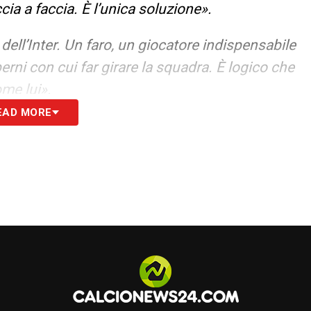
cia a faccia. È l’unica soluzione».
i dell’Inter. Un faro, un giocatore indispensabile
perni con cui far girare la squadra. È logico che
ome lui».
EAD MORE
S