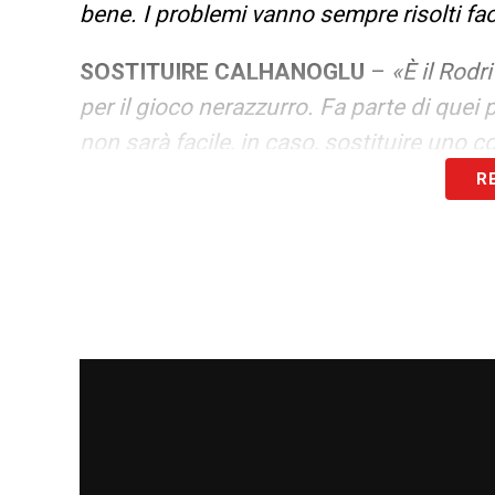
bene. I problemi vanno sempre risolti fac
SOSTITUIRE
CALHANOGLU
–
«È il Rodr
per il gioco nerazzurro. Fa parte di quei 
non sarà facile, in caso, sostituire uno c
R
LA PLAYLIST DELLE NOSTRE TOP NEW