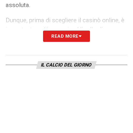
assoluta.
Dunque, prima di scegliere il casinò online, è
importante soffermarsi
sul livello di
READ MORE
sicurezza offerto
.
Un altro fattore da non
trascurare
IL CALCIO DEL GIORNO
C’è anche un altro fattore da non
trascurare:
la presenza di giochi famosi
.
Proprio così, i migliori casinò online si
distinguono perché offrono una vasta
gamma di giochi famosi. Dalle slot machine
ai giochi con le carte francesi: un buon