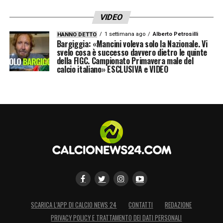
VIDEO
1 settimana ago
Alberto Petrosilli
HANNO DETTO
Bargiggia: «Mancini voleva solo la Nazionale. Vi
svelo cosa è successo davvero dietro le quinte
della FIGC. Campionato Primavera male del
calcio italiano» ESCLUSIVA e VIDEO
SCARICA L’APP DI CALCIO NEWS 24
CONTATTI
REDAZIONE
PRIVACY POLICY E TRATTAMENTO DEI DATI PERSONALI