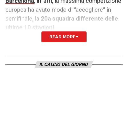
Barcellona
, infatti, la massima competizione
europea ha avuto modo di “accogliere” in
semifinale, la
20a squadra differente delle
ultime 10 stagioni
.
READ MORE
Una statistica non troppo entusiasmante in
quanto alla varietà delle partecipanti del
torneo, che
sui 40 posti disponibili dalla
IL CALCIO DEL GIORNO
stagione 2015/2016
, ha visto variare
solo il
50%
delle poltrone valevoli l’accesso alla
finale.
Dato che migliora leggermente se parliamo,
invece, delle
finali
, in cui
su un massimo di
20 partecipanti
diverse,
se ne sono
susseguite ben 12
dalla stessa stagione.