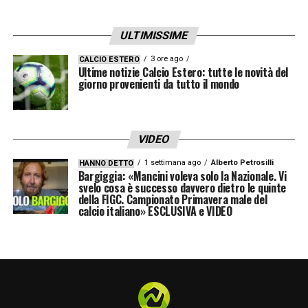
Fanno
parte della statistica
, ovvimente
ULTIMISSIME
Inter
e
Juventus
, che, invece,
dalla stagione
3 ore ago
CALCIO ESTERO
Ultime notizie Calcio Estero: tutte le novità del
2014/2015
hanno preso parte, in totale,
a 3
giorno provenienti da tutto il mondo
delle 11 finali della Champions
, con i
bianconeri protagonisti di un’altra statistica,
che la stessa Inter, in caso di passaggio del
VIDEO
turno contro il Barcelona, potrebbe replicare.
1 settimana ago
Alberto Petrosilli
HANNO DETTO
Bargiggia: «Mancini voleva solo la Nazionale. Vi
svelo cosa è successo davvero dietro le quinte
La
Juventus
, infatti, insieme e
City,
della FIGC. Campionato Primavera male del
calcio italiano» ESCLUSIVA e VIDEO
Liverpool e Real Madrid
, è tra le
4 squadre
ad aver disputato almeno 2 finali nell’arco
di 3 anni dalla stagione 2014/2015
,
5 con
l’Atletico Madrid anticipando al 2013/2014
il conteggio.