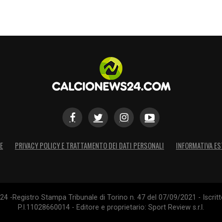
E
PRIVACY POLICY E TRATTAMENTO DEI DATI PERSONALI
INFORMATIVA ES
4 -Registro Stampa Tribunale di Torino n. 47 del 07/09/2021 - Iscritt
P.I.11028660014 - Editore e proprietario: Sport Review s.r.l.