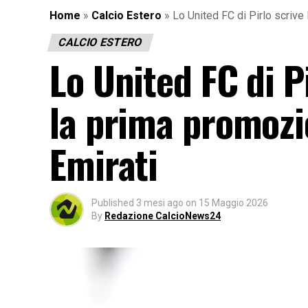
Home
»
Calcio Estero
»
Lo United FC di Pirlo scrive 
CALCIO ESTERO
Lo United FC di Pi
la prima promozi
Emirati
Published
3 mesi ago
on
15 Maggio 2026
By
Redazione CalcioNews24