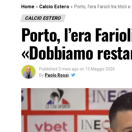
Home
»
Calcio Estero
»
Porto, l’era Farioli tra tito
CALCIO ESTERO
Porto, l’era Fariol
«Dobbiamo resta
Published
3 mesi ago
on
15 Maggio 2026
By
Paolo Rossi