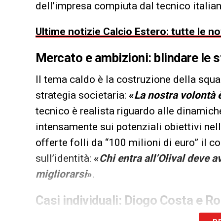
dell’impresa compiuta dal tecnico italian
Ultime notizie Calcio Estero: tutte le n
Mercato e ambizioni: blindare le s
Il tema caldo è la costruzione della squad
strategia societaria:
«
La nostra volontà 
tecnico è realista riguardo alle dinamich
intensamente sui potenziali obiettivi ne
offerte folli da “100 milioni di euro” il c
sull’identità:
«
Chi entra all’Olival deve 
migliorarsi
»
.
Casi individuali: Diogo Costa e R