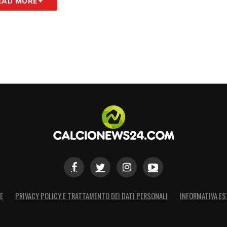
iche e tattiche:
EAD MORE
ente Villas-Boas di fargli indossare la maglia numero 2, Farioli
ottolineando che il portiere ha il diritto di decidere, pur essendo
pitano.
one del giovane talento, adattato a compiti difensivi più onerosi:
 sacrificio lo ha reso un giocatore migliore
».
 Farioli guarderà al torneo come uno studente del
 uomini:
«
Spero che i nostri giocatori abbiano
rrivare in fondo ci renderebbe felici
»
.
S
E
PRIVACY POLICY E TRATTAMENTO DEI DATI PERSONALI
INFORMATIVA ES