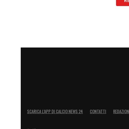
Farioli ha toccato anche questioni simbol
R
Diogo Costa:
Riguardo alla proposta del presid
ha parlato di una “
conversazione personale
“, s
già un simbolo leggendario con la fascia da ca
Rodrigo Mora:
Il tecnico ha elogiato l’evoluzi
«
Forse non era il suo sistema ideale, ma il suo
Verso il Mondiale 2026
Con l’Italia fuori dalla rassegna iridata,
gioco, ma con un tifo speciale per i suoi
successo con le loro nazionali; vederli a
LA PLAYLIST DELLE NOSTRE TOP NEW
SCARICA L’APP DI CALCIO NEWS 24
CONTATTI
REDAZION