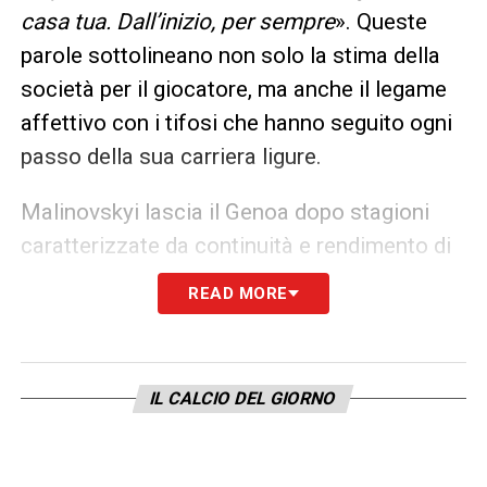
casa tua. Dall’inizio, per sempre
». Queste
parole sottolineano non solo la stima della
società per il giocatore, ma anche il legame
affettivo con i tifosi che hanno seguito ogni
passo della sua carriera ligure.
Malinovskyi lascia il Genoa dopo stagioni
caratterizzate da continuità e rendimento di
livello, rappresentando una pedina chiave
READ MORE
nelle strategie offensive e nella manovra
della squadra. Il passaggio al Trabzonspor
offre al centrocampista l’opportunità di
IL CALCIO DEL GIORNO
vivere una nuova esperienza internazionale,
consolidando il proprio percorso
professionale e ampliando l’esperienza in un