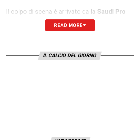
Il colpo di scena è arrivato dalla
Saudi Pro
League
: Lewandowski ha deciso di cedere al
READ MORE
corteggiamento dell’
Al Hilal
, squadra allenata
dall’italiano
Simone Inzaghi
. A fare la
differenza è stata un’offerta economica
IL CALCIO DEL GIORNO
straordinaria, capace di superare qualsiasi
concorrenza europea: un ingaggio di circa
90
milioni di euro netti a stagione
, cifra record
che ha convinto il centravanti a trasferirsi in
Medio Oriente.
Ultime notizie Calciomercato LIVE: tutte le
novità del giorno