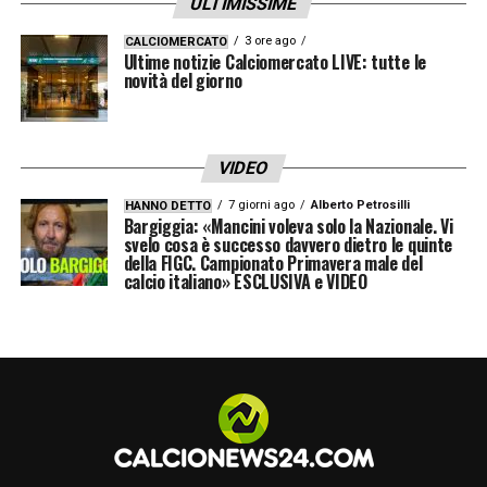
Questo scenario annulla definitivamente i
ULTIMISSIME
piani della
Juventus
, che vedeva in
3 ore ago
CALCIOMERCATO
Ultime notizie Calciomercato LIVE: tutte le
Lewandowski l’innesto perfetto per
novità del giorno
completare la propria rosa e compiere il
salto di qualità definitivo. L’allenatore
Luciano Spalletti
puntava su di lui come
VIDEO
leader in grado di portare esperienza
7 giorni ago
Alberto Petrosilli
HANNO DETTO
Bargiggia: «Mancini voleva solo la Nazionale. Vi
internazionale e doti realizzative garantite.
svelo cosa è successo davvero dietro le quinte
della FIGC. Campionato Primavera male del
Con l’ingresso dell’
Al Hilal
sul mercato, la
calcio italiano» ESCLUSIVA e VIDEO
trattativa con il club bianconero viene meno
in maniera irrevocabile, costringendo le
squadre italiane a ridisegnare le proprie
strategie offensive e a cercare alternative
valide per la prossima stagione.