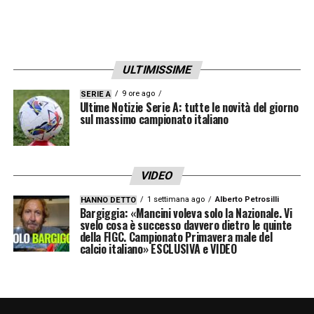
con l’allenatore e con lo staff tecnico per
costruire una squadra competitiva e in grado
di affrontare le sfide nazionali e
ULTIMISSIME
internazionali.
9 ore ago
SERIE A
Ultime Notizie Serie A: tutte le novità del giorno
L’uscita di
sul massimo campionato italiano
Igli Tare
segna un momento
delicato per il
Milan
, che dovrà gestire la
transizione con equilibrio, mantenendo la
VIDEO
stabilità necessaria per non compromettere
1 settimana ago
Alberto Petrosilli
HANNO DETTO
il progetto tecnico e il percorso di crescita
Bargiggia: «Mancini voleva solo la Nazionale. Vi
svelo cosa è successo davvero dietro le quinte
del club. Il futuro del dirigente albanese sarà
della FIGC. Campionato Primavera male del
calcio italiano» ESCLUSIVA e VIDEO
dunque determinante per definire i contorni
della prossima stagione e delle strategie di
mercato.