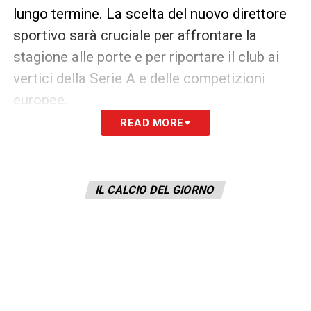
lungo termine. La scelta del nuovo direttore
sportivo sarà cruciale per affrontare la
stagione alle porte e per riportare il club ai
vertici della Serie A e delle competizioni
europee.
READ MORE
Resta da capire quali saranno le prossime
mosse della società e chi potrebbe
raccogliere l’eredità di
Tare
. La dirigenza
IL CALCIO DEL GIORNO
dovrà valutare profili capaci di coniugare
esperienza, visione strategica e conoscenza
del calcio italiano, garantendo una gestione
efficace dell’area sportiva e del mercato. Allo
stesso tempo, il nuovo direttore sportivo
dovrà lavorare in sinergia con la proprietà,