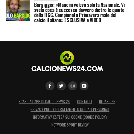
Bargiggia: «Mancini voleva solo la Nazionale. Vi
svelo cosa è successo davvero dietro le quinte
della FIGC. Campionato Primavera male del
calcio italiano» ESCLUSIVA e VIDEO
SCARICA L’APP DI CALCIO NEWS 24
CONTATTI
REDAZIONE
PRIVACY POLICY E TRATTAMENTO DEI DATI PERSONALI
INFORMATIVA ESTESA SUI COOKIE (COOKIE POLICY)
NETWORK SPORT REVIEW