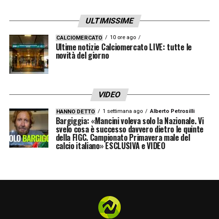
2026 Italia: girone, calendario, risultati
ULTIMISSIME
LA PLAYLIST DELLE NOSTRE TOP NEWS
10 ore ago
CALCIOMERCATO
Ultime notizie Calciomercato LIVE: tutte le
novità del giorno
VIDEO
1 settimana ago
Alberto Petrosilli
HANNO DETTO
Bargiggia: «Mancini voleva solo la Nazionale. Vi
svelo cosa è successo davvero dietro le quinte
della FIGC. Campionato Primavera male del
calcio italiano» ESCLUSIVA e VIDEO