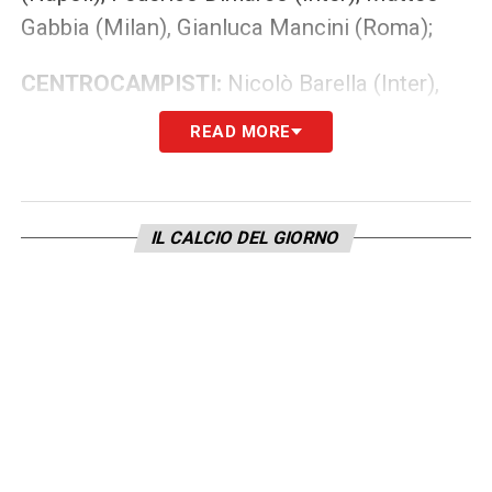
Gabbia (Milan), Gianluca Mancini (Roma);
CENTROCAMPISTI:
Nicolò Barella (Inter),
Bryan Cristante (Roma), Davide Frattesi
READ MORE
(Inter), Manuel Locatelli (Juventus), Samuele
Ricci (Milan), Sandro Tonali (Newcastle);
IL CALCIO DEL GIORNO
ATTACCANTI:
Francesco Pio Esposito
(Inter), Moise Kean (Fiorentina), Riccardo
Orsolini (Bologna), Matteo Politano (Napoli),
Giacomo Raspadori (Atletico Madrid), Mateo
Retegui (Al-Qadsiah), Gianluca Scamacca
(Atalanta), Mattia Zaccagni (Lazio).
LEGGI ANCHE –
Qualificazioni Mondiali