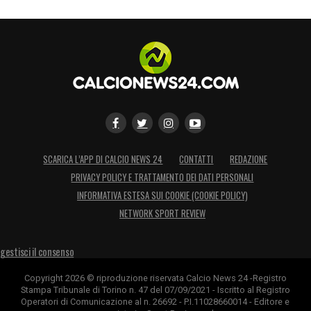
SCARICA L’APP DI CALCIO NEWS 24
CONTATTI
REDAZIONE
PRIVACY POLICY E TRATTAMENTO DEI DATI PERSONALI
INFORMATIVA ESTESA SUI COOKIE (COOKIE POLICY)
NETWORK SPORT REVIEW
gestisci il consenso
Copyright 2026 © riproduzione riservata Calcio News 24 -Registro
Stampa Tribunale di Torino n. 47 del 07/09/2021 - Iscritto al Registro
Operatori di Comunicazione al n. 26692 - P.I.11028660014 - Editore e