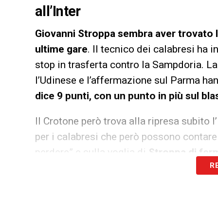
all’Inter
Giovanni Stroppa sembra aver trovato la
ultime gare
. Il tecnico dei calabresi ha i
stop in trasferta contro la Sampdoria. La 
l’Udinese e l’affermazione sul Parma han
dice 9 punti, con un punto in più sul bl
Il Crotone però trova alla ripresa subito 
per i calabresi che però possono contare s
perdere” e sulla voglia di
Stroppa di ferma
R
cresciuto nel vivaio del Milan e la voglia
sua ex squadra, potrebbe fare la differ
LA PLAYLIST DELLE NOSTRE TOP NEW