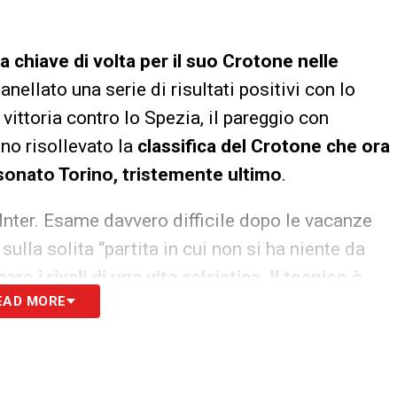
 chiave di volta per il suo Crotone nelle
nanellato una serie di risultati positivi con lo
vittoria contro lo Spezia, il pareggio con
no risollevato la
classifica del Crotone che ora
asonato Torino, tristemente ultimo
.
l’Inter. Esame davvero difficile dopo le vacanze
ulla solita “partita in cui non si ha niente da
re i rivali di una vita calcistica. Il tecnico è
EAD MORE
 di fermare l’Inter, e magari fare un favore alla
enza
.
S