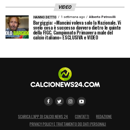
VIDEO
1 settimana ago
Alberto Petrosilli
HANNO DETTO
Bargiggia: «Mancini voleva solo la Nazionale. Vi
svelo cosa è successo davvero dietro le quinte
della FIGC. Campionato Primavera male del
calcio italiano» ESCLUSIVA e VIDEO
SCARICA L’APP DI CALCIO NEWS 24
CONTATTI
REDAZIONE
PRIVACY POLICY E TRATTAMENTO DEI DATI PERSONALI