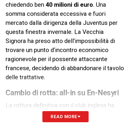
chiedendo ben
40 milioni di euro
. Una
somma considerata eccessiva e fuori
mercato dalla dirigenza della Juventus per
questa finestra invernale. La Vecchia
Signora ha preso atto dell’impossibilità di
trovare un punto d’incontro economico
ragionevole per il possente attaccante
francese, decidendo di abbandonare il tavolo
delle trattative.
Cambio di rotta: all-in su En-Nesyri
La rottura definitiva con il club inglese ha
spinto i bianconeri a cambiare obiettivo con
READ MORE
rapidità e decisione. Abbandonata la pista