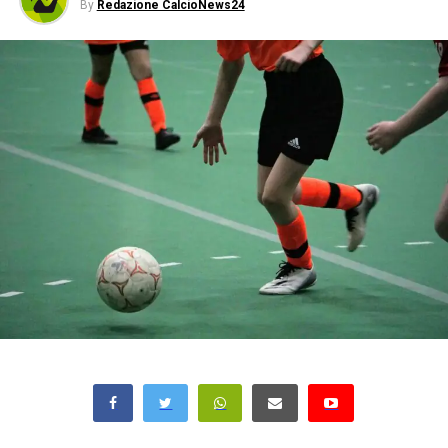
By
Redazione CalcioNews24