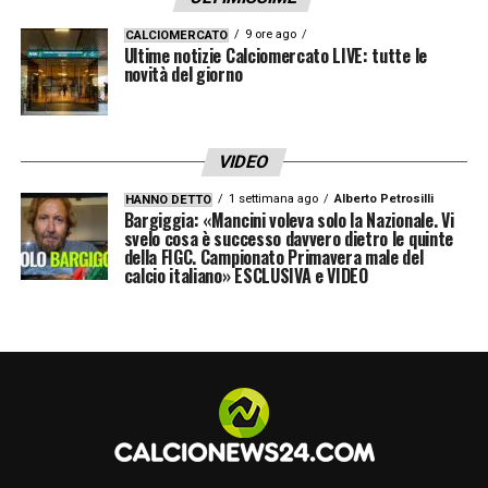
tacchetti. In terreni morbidi o fangosi i sei
9 ore ago
CALCIOMERCATO
tacchetti in alluminio sono la soluzione
Ultime notizie Calciomercato LIVE: tutte le
novità del giorno
tradizionale: questi, penetrando affondo nel
terreno, offrono l’aderenza necessaria a
muoversi in modo efficace.
VIDEO
1 settimana ago
Alberto Petrosilli
HANNO DETTO
Su terreni compatti, invece, dobbiamo optare
Bargiggia: «Mancini voleva solo la Nazionale. Vi
svelo cosa è successo davvero dietro le quinte
per suole con un numero variabile di
della FIGC. Campionato Primavera male del
tacchetti, tra 11 e 14: si tratta in questo caso
calcio italiano» ESCLUSIVA e VIDEO
di tacchetti fissi, in materiale plastico, in
grado di distribuire in modo omogeneo il
peso; i tacchetti conici ruotano meglio e
aiutano a prevenire infortuni, mentre quelli
lamellari garantiscono più spinta.