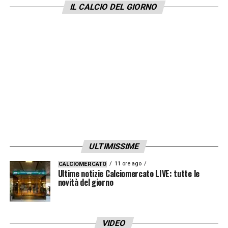
IL CALCIO DEL GIORNO
INIZIA IL SECONDO TEMPO
45′ FINE PRIMO TEMPO
30′ Udinese continua all’attacco, con il
Parma incapace di costruire
11′ GOAL DELL’UDINESE. Rete bianconera
con Nicolò Zaniolo
ULTIMISSIME
6′ L’Udinese parte subito all’attacco.
11 ore ago
CALCIOMERCATO
Ultime notizie Calciomercato LIVE: tutte le
E’ COMINCIATO IL MATCH
novità del giorno
GENOA-VERONA
VIDEO