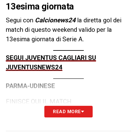
13esima giornata
Segui con
Calcionews24
la diretta gol dei
match di questo weekend valido per la
13esima giornata di Serie A.
SEGUI JUVENTUS CAGLIARI SU
JUVENTUSNEWS24
PARMA-UDINESE
FINISCE QUI IL MATCH
READ MORE
65′ Davis sigla il 2-0 da parte dell’Udinese
55′ Espulsione di Troilo.