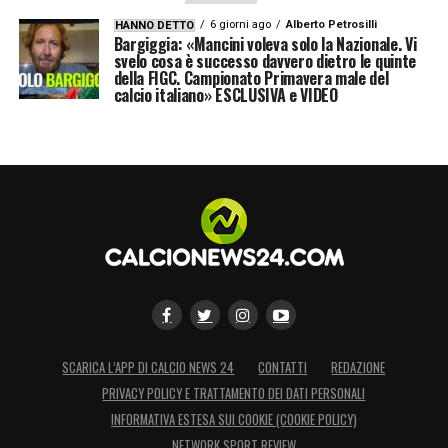
62′ Thorsby sigla il vantaggio del Genoa ed è
6 giorni ago
Alberto Petrosilli
HANNO DETTO
2-1.
Bargiggia: «Mancini voleva solo la Nazionale. Vi
svelo cosa è successo davvero dietro le quinte
della FIGC. Campionato Primavera male del
FINE PRIMO TEMPO
calcio italiano» ESCLUSIVA e VIDEO
42′ PAREGGIO DEL GENOA! Colombo sigla il
pareggio dei rossoblu
33′ Il Genoa prova la via del pareggio
17′ VANTAGGIO VERONA! Belghali tira una
gran botta e porta in vantaggio i gialloblu
8′ Rossoblu abbastanza arretrati, i gialloblu
SCARICA L’APP DI CALCIO NEWS 24
CONTATTI
REDAZIONE
invece spingono
PRIVACY POLICY E TRATTAMENTO DEI DATI PERSONALI
INFORMATIVA ESTESA SUI COOKIE (COOKIE POLICY)
E’ COMINCIATO IL MATCH
NETWORK SPORT REVIEW