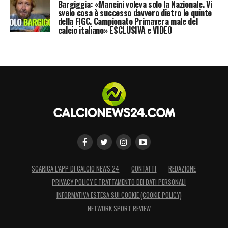
Bargiggia: «Mancini voleva solo la Nazionale. Vi
svelo cosa è successo davvero dietro le quinte
della FIGC. Campionato Primavera male del
calcio italiano» ESCLUSIVA e VIDEO
SCARICA L’APP DI CALCIO NEWS 24
CONTATTI
REDAZIONE
PRIVACY POLICY E TRATTAMENTO DEI DATI PERSONALI
INFORMATIVA ESTESA SUI COOKIE (COOKIE POLICY)
NETWORK SPORT REVIEW