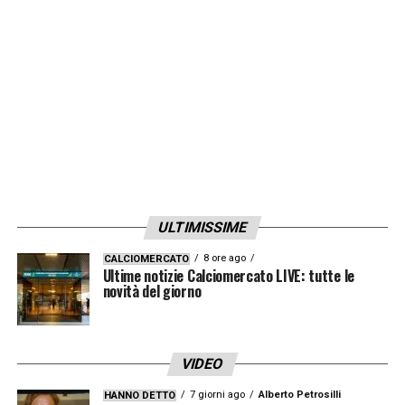
ha di lui il presidente Commisso
», conclude
Graziani.
LA PLAYLIST DELLE NOSTRE TOP NEWS
ULTIMISSIME
8 ore ago
CALCIOMERCATO
Ultime notizie Calciomercato LIVE: tutte le
novità del giorno
VIDEO
7 giorni ago
Alberto Petrosilli
HANNO DETTO