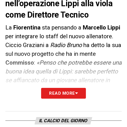
nell’operazione Lippi alla viola
come Direttore Tecnico
La
Fiorentina
sta pensando a
Marcello Lippi
per integrare lo staff del nuovo allenatore.
Ciccio Graziani a
Radio Bruno
ha detto la sua
sul nuovo progetto che ha in mente
Commisso
:
«Penso che potrebbe essere una
buona idea quella di Lippi: sarebbe perfetto
se affiancato da un giovane allenatore in
rampa di lancio. Sarebbe un valore immenso
READ MORE
per una squadra che deve ritrovare la propria
identità. Ho tanta stima in lui e so che si sta
pensando anche a
Petrachi
: la conferma di
IL CALCIO DEL GIORNO
Pradè
dipenderà dalla considerazione che