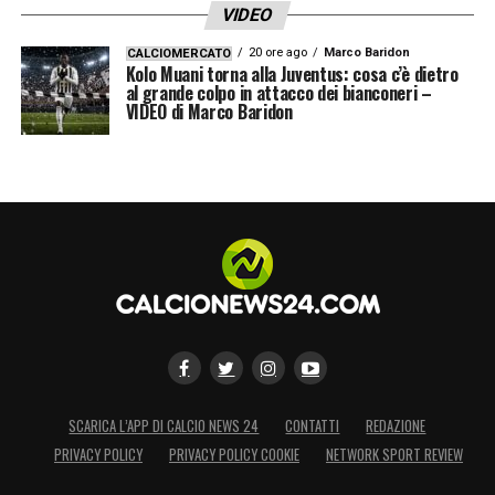
VIDEO
20 ore ago
Marco Baridon
CALCIOMERCATO
Kolo Muani torna alla Juventus: cosa c’è dietro
al grande colpo in attacco dei bianconeri –
VIDEO di Marco Baridon
SCARICA L’APP DI CALCIO NEWS 24
CONTATTI
REDAZIONE
PRIVACY POLICY
PRIVACY POLICY COOKIE
NETWORK SPORT REVIEW