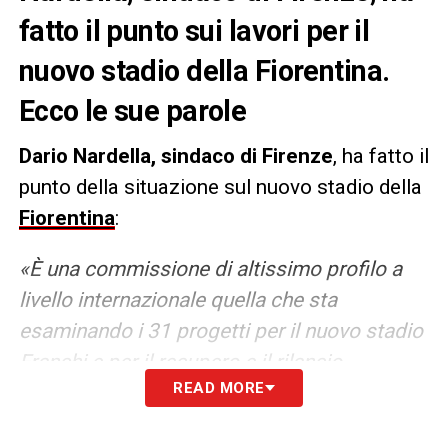
fatto il punto sui lavori per il
nuovo stadio della Fiorentina.
Ecco le sue parole
Dario Nardella, sindaco di Firenze
, ha fatto il
punto della situazione sul nuovo stadio della
Fiorentina
:
«È una commissione di altissimo profilo a
livello internazionale quella che sta
esaminando i 31 progetti per il nuovo stadio
Franchi e per il recupero e il rilancio
READ MORE
dell’intera area di Campo di Marte. Desidero
ringraziare ciascuno dei membri della giuria