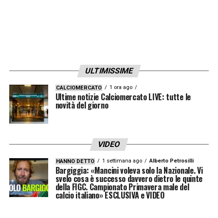
sarà Pep a decidere il suo futuro, mentre
Maresca continua a aspettare Man City.
».
LA PLAYLIST DELLE NOSTRE TOP NEWS
ULTIMISSIME
1 ora ago
CALCIOMERCATO
Ultime notizie Calciomercato LIVE: tutte le
novità del giorno
VIDEO
1 settimana ago
Alberto Petrosilli
HANNO DETTO
Bargiggia: «Mancini voleva solo la Nazionale. Vi
svelo cosa è successo davvero dietro le quinte
della FIGC. Campionato Primavera male del
calcio italiano» ESCLUSIVA e VIDEO