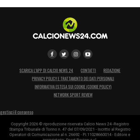
SCARICA L’APP DI CALCIO NEWS 24
CONTATTI
REDAZIONE
PRIVACY POLICY E TRATTAMENTO DEI DATI PERSONALI
INFORMATIVA ESTESA SUI COOKIE (COOKIE POLICY)
NETWORK SPORT REVIEW
gestisci il consenso
Copyright 2026 © riproduzione riservata Calcio News 24 -Registro
Stampa Tribunale di Torino n. 47 del 07/09/2021 - Iscritto al Registro
Operatori di Comunicazione al n. 26692 - P.I.11028660014 - Editore e
proprietario: Sport Review s.r.l.