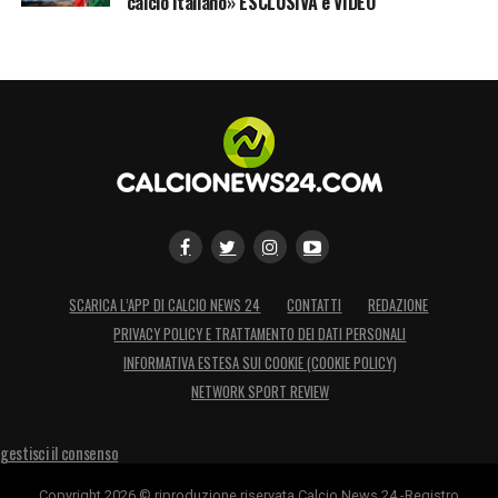
calcio italiano» ESCLUSIVA e VIDEO
Aboukhlal
65′ – Ultimi 25 minuti di questo Fiorentina
Torino. Il Franchi è una bolgia. Baroni cerca
di motivare i suoi!
59′ – Cambi per il Toro: Ilkhan lascia spazio a
Anjorin. In attacco invece Kulenovic per
Simeone
SCARICA L’APP DI CALCIO NEWS 24
CONTATTI
REDAZIONE
58′ – Baroni corre subito ai ripari, in arrivo
PRIVACY POLICY E TRATTAMENTO DEI DATI PERSONALI
doppio cambio
INFORMATIVA ESTESA SUI COOKIE (COOKIE POLICY)
NETWORK SPORT REVIEW
⚽57′ – GOL DELLA FIORENTINA:
Manovra
corale finalizzata dalla visione di gioco di
gestisci il consenso
Harrison, bravo a convergere sul piede forte
Copyright 2026 © riproduzione riservata Calcio News 24 -Registro