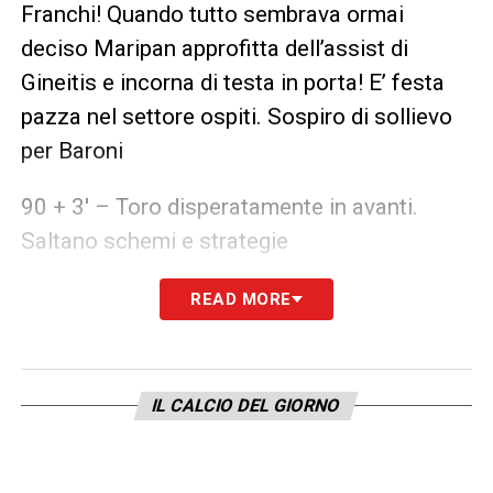
Franchi! Quando tutto sembrava ormai
deciso Maripan approfitta dell’assist di
Gineitis e incorna di testa in porta! E’ festa
pazza nel settore ospiti. Sospiro di sollievo
per Baroni
90 + 3′ – Toro disperatamente in avanti.
Saltano schemi e strategie
90 + 2′ – Attimi concitati. Tutta la panchina
READ MORE
gigliata in piedi segue questi ultimi minuti di
gioco
IL CALCIO DEL GIORNO
90′ – Assegnati 6 minuti di recupero
88′ – Toro che chiude in attacco, Viola tutti