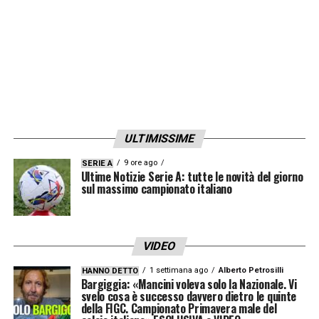
dientro la linea del pallone
85′ – Ultimi cambi Fiorentina: fuori Kean,
entra Piccoli. E Solomon lascia spazio a
Ranieri
80′ – Mancanza, totale, di reazione dal Toro.
ULTIMISSIME
Match che scivola verso il triplice fischio
9 ore ago
SERIE A
Ultime Notizie Serie A: tutte le novità del giorno
73′ – Cambi Fiorentina: fuori Brescianini,
sul massimo campionato italiano
entra Fabbian. Mandragora al posto di Ndour
70′ – Anche Vanoli pronto a cambiare
VIDEO
qualcosa
1 settimana ago
Alberto Petrosilli
HANNO DETTO
Bargiggia: «Mancini voleva solo la Nazionale. Vi
svelo cosa è successo davvero dietro le quinte
69′ – Cambio Torino: fuori Lazaro per
della FIGC. Campionato Primavera male del