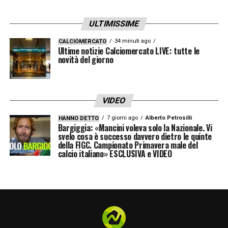
Cosa succede invece alla ‘sua’ Fiorentina?
ULTIMISSIME
«Non è partita bene, però di “positivo” c’è
34 minuti ago
CALCIOMERCATO
Ultime notizie Calciomercato LIVE: tutte le
che è successo all’inizio, quindi ha tutto il
novità del giorno
tempo di recuperare. È una squadra che ha
cambiato tanto, quindi ci vuole tempo. Ora
VIDEO
deve trovare un’identità forte. Ma nel calcio
tutto può succedere, a volte basta un
7 giorni ago
Alberto Petrosilli
HANNO DETTO
Bargiggia: «Mancini voleva solo la Nazionale. Vi
episodio, basta una partita per uscire».
svelo cosa è successo davvero dietro le quinte
della FIGC. Campionato Primavera male del
calcio italiano» ESCLUSIVA e VIDEO
Vale anche per la Sampdoria?
«Non lo so, non te lo so dire sai. Un po’ gli
spettri dell’anno scorso, un po’ la fragilità a
livello mentale di questi giovani. A volte
quando vai in difficoltà sotto più aspetti