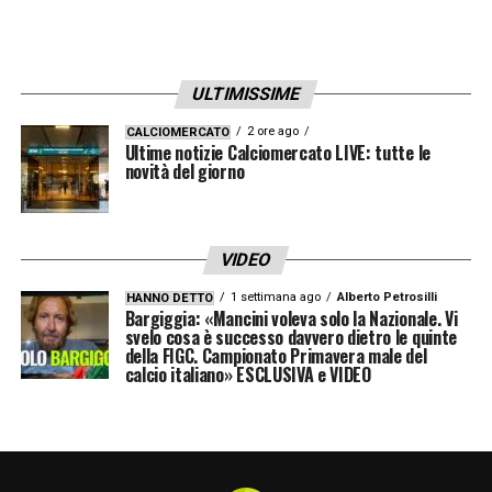
sotto al 7!
Formazioni ufficiali
ULTIMISSIME
NAPOLI (3-4-3):
Milinkovic-Savic; Di
2 ore ago
CALCIOMERCATO
Lorenzo, Rrahmani, Buongiorno; Politano,
Ultime notizie Calciomercato LIVE: tutte le
novità del giorno
Lobotka, McTominay, Gutiérrez; Giovane,
Hojlund, Alisson Santos.
Allenatore
: Conte
VIDEO
BOLOGNA (4-3-3):
Pessina; Joao Mario,
1 settimana ago
Alberto Petrosilli
HANNO DETTO
Helland, Lucumì, Miranda; Ferguson, Freuler,
Bargiggia: «Mancini voleva solo la Nazionale. Vi
svelo cosa è successo davvero dietro le quinte
Pobega; Orsolini, Castro,
della FIGC. Campionato Primavera male del
Bernardeschi.
Allenatore
: Italiano
calcio italiano» ESCLUSIVA e VIDEO
SEGUI QUI LA DIRETTA DI MILAN
ATALANTA