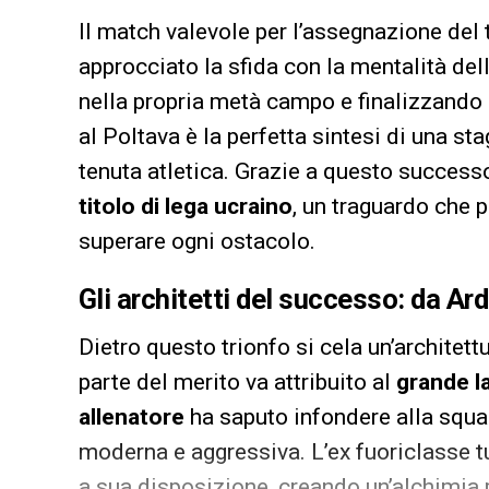
Il match valevole per l’assegnazione del 
approcciato la sfida con la mentalità del
nella propria metà campo e finalizzando c
al Poltava è la perfetta sintesi di una st
tenuta atletica. Grazie a questo successo
titolo di lega ucraino
, un traguardo che 
superare ogni ostacolo.
Gli architetti del successo: da Ar
Dietro questo trionfo si cela un’architett
parte del merito va attribuito al
grande l
allenatore
ha saputo infondere alla squad
moderna e aggressiva. L’ex fuoriclasse tu
a sua disposizione, creando un’alchimia pe