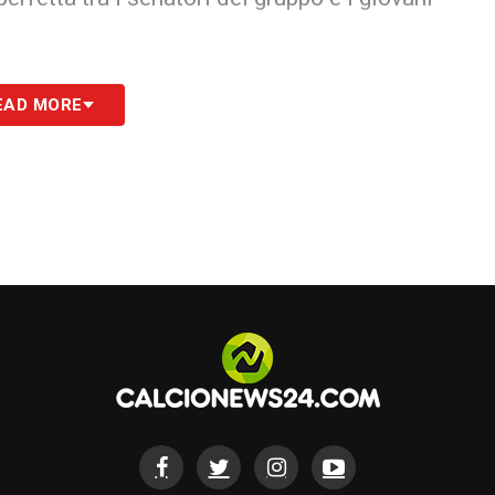
dietro la scrivania di una leggenda del club
EAD MORE
roato, insieme all’amministratore delegato
osa competitiva e profonda, operando con
tiene di diritto a
i giocatori e lo staff
, che hanno
rante tutto l’arco del campionato. Questo
a aggiungere alla bacheca, ma il simbolo della
resentare l’eccellenza del calcio ucraino in
niziano i festeggiamenti, con la
una volta, la propria supremazia nazionale.