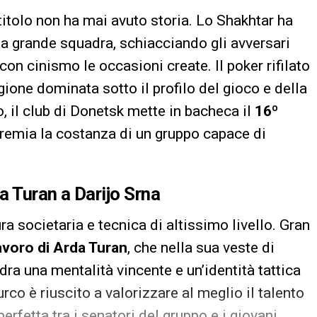
titolo non ha mai avuto storia. Lo Shakhtar ha
la grande squadra, schiacciando gli avversari
on cinismo le occasioni create. Il poker rifilato
agione dominata sotto il profilo del gioco e della
, il club di Donetsk mette in bacheca il
16º
premia la costanza di un gruppo capace di
da Turan a Darijo Srna
ura societaria e tecnica di altissimo livello. Gran
avoro di Arda Turan
, che nella sua veste di
ra una mentalità vincente e un’identità tattica
rco è riuscito a valorizzare al meglio il talento
rfetta tra i senatori del gruppo e i giovani