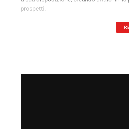
prospetti.
Fondamentale è stato anche il contributo 
R
come
Darijo Srna
. Il
direttore sportivo
c
Sergiy Palkin
, ha saputo allestire una r
lungimiranza sul mercato.
Il trionfo di un intero collettivo
Oltre ai vertici societari, la vittoria appar
dimostrato una dedizione encomiabile du
sedicesimo titolo non è solo un trofeo d
resilienza di un club che continua a rapp
Europa e nel mondo. Ora per lo Shakhtar i
consapevolezza di aver ribadito, ancora 