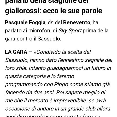
parlato della stagione dei
giallorossi: ecco le sue parole
Pasquale Foggia
, ds del
Benevento
, ha
parlato ai microfoni di
Sky Sport
prima della
gara contro il Sassuolo.
LA GARA
–
«Condivido la scelta del
Sassuolo, hanno dato l’ennesimo segnale del
loro stile. Intanto guadagnamoci un futuro in
questa categoria e lo faremo
programmando con Pippo come stiamo già
facendo da due anni. Poi sapete meglio di
me che il mercato è imprevedibile: se avrà
occasione di andare in un grande club allora
vuol dire che gli avremo portato fortuna.