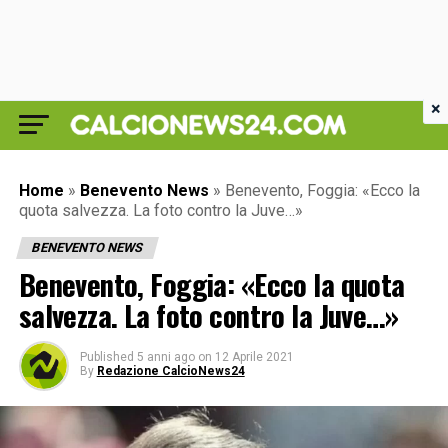
×
Home
»
Benevento News
»
Benevento, Foggia: «Ecco la
quota salvezza. La foto contro la Juve…»
BENEVENTO NEWS
Benevento, Foggia: «Ecco la quota
salvezza. La foto contro la Juve…»
Published
5 anni ago
on
12 Aprile 2021
By
Redazione CalcioNews24