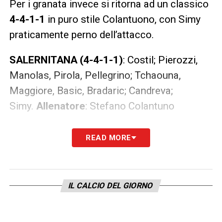
Per i granata invece si ritorna ad un classico
4-4-1-1
in puro stile Colantuono, con Simy
praticamente perno dell’attacco.
SALERNITANA (4-4-1-1)
: Costil; Pierozzi,
Manolas, Pirola, Pellegrino; Tchaouna,
Maggiore, Basic, Bradaric; Candreva;
Simy.
Allenatore
: Stefano Colantuno
SASSUOLO (4-2-3-1)
: Consigli; Toljan, Erlic,
READ MORE
Ferrari, Doig; Racic, Thorstvedt; Defrel,
Matheus Henrique, Laurienté;
Pinamonti.
Allenatore
: Davide Ballardini
IL CALCIO DEL GIORNO
LA PLAYLIST DELLE NOSTRE TOP NEWS