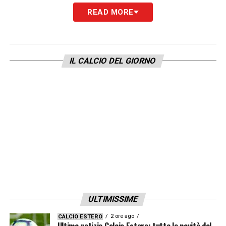
Ecco le scelte definitive dei due tecnici per il
READ MORE
fischio d’inizio:
BARCELLONA (4-2-3-1)
IL CALCIO DEL GIORNO
Joan García
Koundé, Cubarsí
,
Eric García, Balde
Pedri
,
De Jong
Yamal, Fermín
,
Raphinha
Lewandowski
Allenatore:
Hansi Flick
REAL MADRID (4-3-1-2)
ULTIMISSIME
Courtois
2 ore ago
CALCIO ESTERO
Ultime notizie Calcio Estero: tutte le novità del