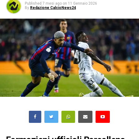
Published
7 mesi ago
on
11 Gennaio 2026
By
Redazione CalcioNews24