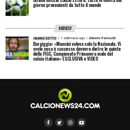
Valverde, Asencio, Huijsen, Carreras
giorno provenienti da tutto il mondo
Guler
,
Tchouameni, Camavinga
Bellingham
VIDEO
Rodrygo, Vinicius
1 settimana ago
Alberto Petrosilli
HANNO DETTO
Allenatore:
Xabi Alonso
Bargiggia: «Mancini voleva solo la Nazionale. Vi
svelo cosa è successo davvero dietro le quinte
della FIGC. Campionato Primavera male del
calcio italiano» ESCLUSIVA e VIDEO
LA PLAYLIST DELLE NOSTRE TOP NEWS