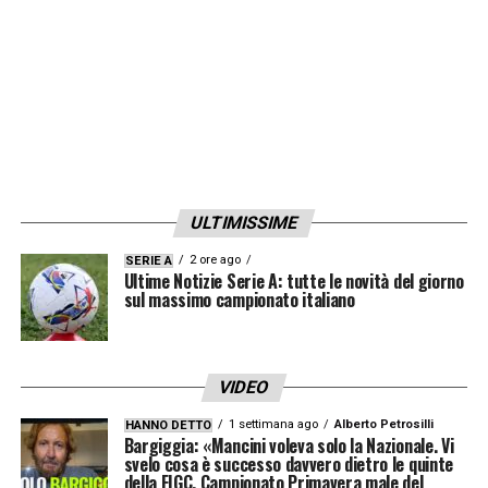
preannuncia spettacolare, un test importante
per misurare le ambizioni di un gruppo che
punta a essere protagonista assoluto del
prossimo futuro del calcio italiano.
LA PLAYLIST DELLE NOSTRE TOP NEWS
ULTIMISSIME
2 ore ago
SERIE A
Ultime Notizie Serie A: tutte le novità del giorno
sul massimo campionato italiano
VIDEO
1 settimana ago
Alberto Petrosilli
HANNO DETTO
Bargiggia: «Mancini voleva solo la Nazionale. Vi
svelo cosa è successo davvero dietro le quinte
della FIGC. Campionato Primavera male del