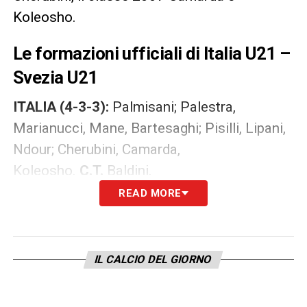
Koleosho.
Le formazioni ufficiali di Italia U21 –
Svezia U21
ITALIA (4-3-3):
Palmisani; Palestra,
Marianucci, Mane, Bartesaghi; Pisilli, Lipani,
Ndour; Cherubini, Camarda,
Koleosho.
C.T.
Baldini.
READ MORE
SVEZIA U21 (4-3-3):
Bishesari; Antwi,
Makolli, Zatterstrom, Perez Vinlof; Bjorklund,
Thorell, Boudry; Nijie, Swedberg,
IL CALCIO DEL GIORNO
Sonko.
C.T.
Backstrom.
Tutto è pronto per una serata che si