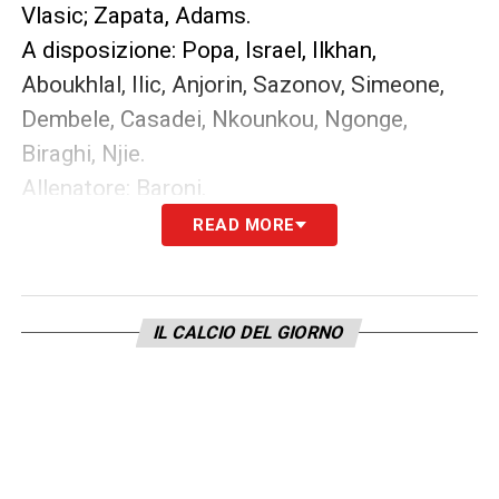
Vlasic; Zapata, Adams.
A disposizione: Popa, Israel, Ilkhan,
Aboukhlal, Ilic, Anjorin, Sazonov, Simeone,
Dembele, Casadei, Nkounkou, Ngonge,
Biraghi, Njie.
Allenatore: Baroni.
READ MORE
LEGGI ANCHE –
Sassuolo Torino, invasione
granata al Mapei: il piano di Baroni e quanti
saranno i tifosi
IL CALCIO DEL GIORNO
LA PLAYLIST DELLE NOSTRE TOP NEWS