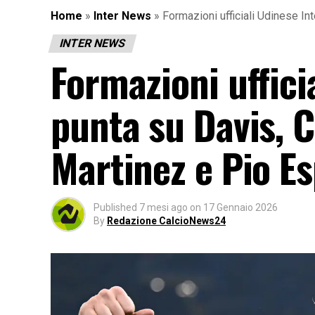
Home
»
Inter News
»
Formazioni ufficiali Udinese Int
INTER NEWS
Formazioni uffici
punta su Davis, C
Martinez e Pio Es
Published
7 mesi ago
on
17 Gennaio 2026
By
Redazione CalcioNews24