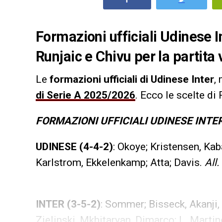
Formazioni ufficiali Udinese In
Runjaic e Chivu per la partita
Le
formazioni ufficiali di Udinese Inter
,
di Serie A 2025/2026
. Ecco le scelte di 
FORMAZIONI UFFICIALI UDINESE INTE
UDINESE (4-4-2)
: Okoye; Kristensen, Kab
Karlstrom, Ekkelenkamp; Atta; Davis.
All.
INTER (3-5-2)
: Sommer; Bisseck, Akanji,
Zielinski, Mkhitaryan, Dimarco; L. Marti