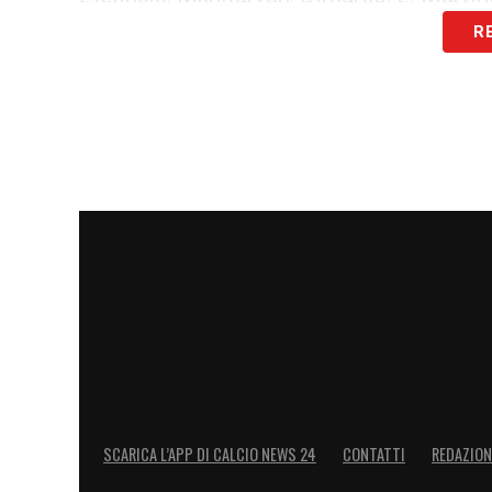
R
LEGGI ANCHE –
Ultime Notizie Serie A:
campionato italiano
LA PLAYLIST DELLE NOSTRE TOP NEW
SCARICA L’APP DI CALCIO NEWS 24
CONTATTI
REDAZION