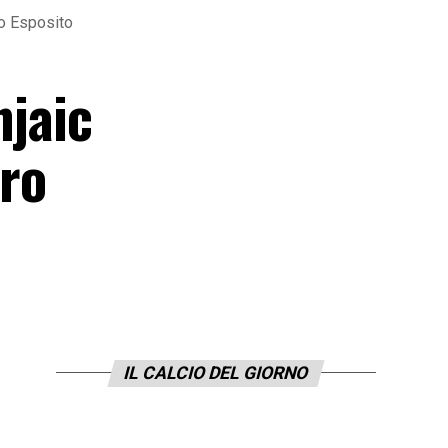
io Esposito
njaic
aro
IL CALCIO DEL GIORNO