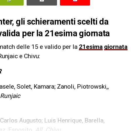
ter, gli schieramenti scelti da
 valida per la 21esima giornata
 match delle 15 e valido per la
21esima
giornata
Runjaic e Chivu:
R
asele, Solet, Kamara; Zanoli, Piotrowski,,
 Runjaic
 Carlos Augusto; Luis Henrique, Barella,
nez, Esposito.
All. Chivu