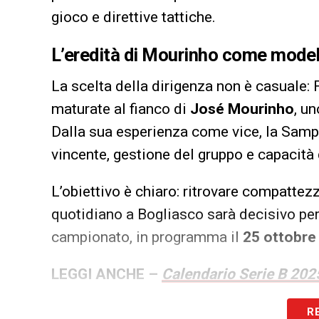
gioco e direttive tattiche.
L’eredità di Mourinho come model
La scelta della dirigenza non è casuale: 
maturate al fianco di
José Mourinho
, un
Dalla sua esperienza come vice, la Samp 
vincente, gestione del gruppo e capacità
L’obiettivo è chiaro: ritrovare compattezz
quotidiano a Bogliasco sarà decisivo per 
campionato, in programma il
25 ottobre 
LEGGI ANCHE –
Calendario Serie B 2025/
R
LA PLAYLIST DELLE NOSTRE TOP NEW