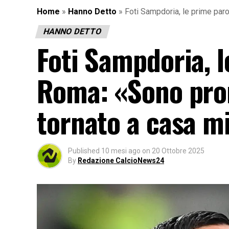
Home
»
Hanno Detto
»
Foti Sampdoria, le prime paro
HANNO DETTO
Foti Sampdoria, l
Roma: «Sono pron
tornato a casa mi
Published
10 mesi ago
on
20 Ottobre 2025
By
Redazione CalcioNews24