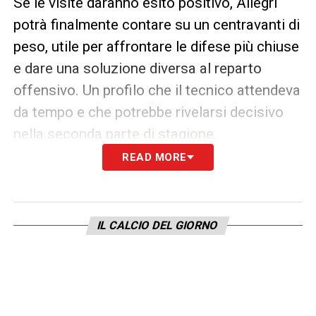
Se le visite daranno esito positivo, Allegri
potrà finalmente contare su un centravanti di
peso, utile per affrontare le difese più chiuse
e dare una soluzione diversa al reparto
offensivo. Un profilo che il tecnico attendeva
da tempo e che potrebbe rivelarsi decisivo
nella seconda parte di stagione.
READ MORE
LEGGI ANCHE –
Ultime Notizie Serie A:
tutte le novità del giorno sul massimo
campionato italiano
IL CALCIO DEL GIORNO
LA PLAYLIST DELLE NOSTRE TOP NEWS