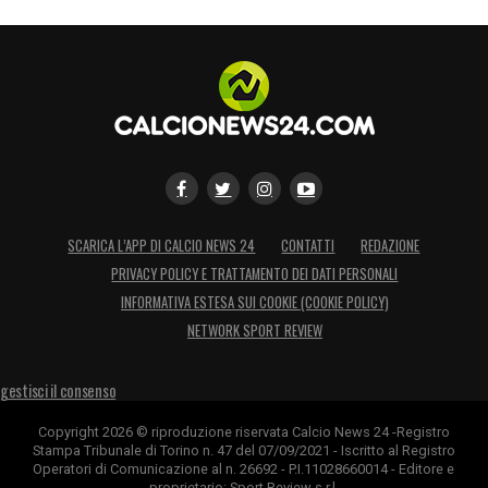
SCARICA L’APP DI CALCIO NEWS 24
CONTATTI
REDAZIONE
PRIVACY POLICY E TRATTAMENTO DEI DATI PERSONALI
INFORMATIVA ESTESA SUI COOKIE (COOKIE POLICY)
NETWORK SPORT REVIEW
gestisci il consenso
Copyright 2026 © riproduzione riservata Calcio News 24 -Registro
Stampa Tribunale di Torino n. 47 del 07/09/2021 - Iscritto al Registro
Operatori di Comunicazione al n. 26692 - P.I.11028660014 - Editore e
proprietario: Sport Review s.r.l.