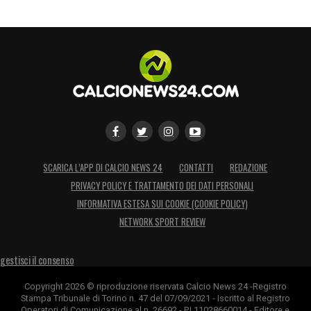
SCARICA L’APP DI CALCIO NEWS 24
CONTATTI
REDAZIONE
PRIVACY POLICY E TRATTAMENTO DEI DATI PERSONALI
INFORMATIVA ESTESA SUI COOKIE (COOKIE POLICY)
NETWORK SPORT REVIEW
gestisci il consenso
Copyright 2026 © riproduzione riservata Calcio News 24 -Registro
Stampa Tribunale di Torino n. 47 del 07/09/2021 - Iscritto al Registro
Operatori di Comunicazione al n. 26692 - P.I.11028660014 - Editore e