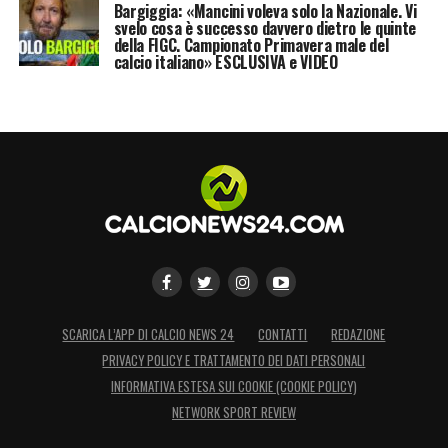
Bargiggia: «Mancini voleva solo la Nazionale. Vi
svelo cosa è successo davvero dietro le quinte
della FIGC. Campionato Primavera male del
calcio italiano» ESCLUSIVA e VIDEO
SCARICA L’APP DI CALCIO NEWS 24
CONTATTI
REDAZIONE
PRIVACY POLICY E TRATTAMENTO DEI DATI PERSONALI
INFORMATIVA ESTESA SUI COOKIE (COOKIE POLICY)
NETWORK SPORT REVIEW