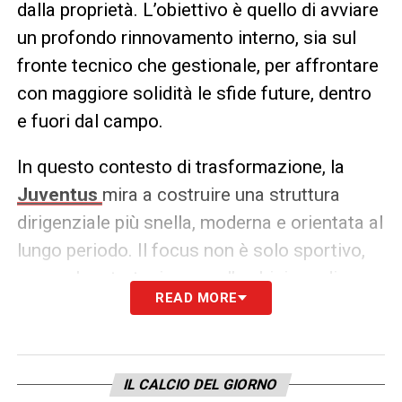
dalla proprietà. L’obiettivo è quello di avviare
un profondo rinnovamento interno, sia sul
fronte tecnico che gestionale, per affrontare
con maggiore solidità le sfide future, dentro
e fuori dal campo.
In questo contesto di trasformazione, la
Juventus
mira a costruire una struttura
dirigenziale più snella, moderna e orientata al
lungo periodo. Il focus non è solo sportivo,
ma anche strategico, con l’ambizione di
READ MORE
riportare il club ai vertici del calcio italiano
ed europeo attraverso una gestione più
innovativa e coerente con gli obiettivi
IL CALCIO DEL GIORNO
aziendali.