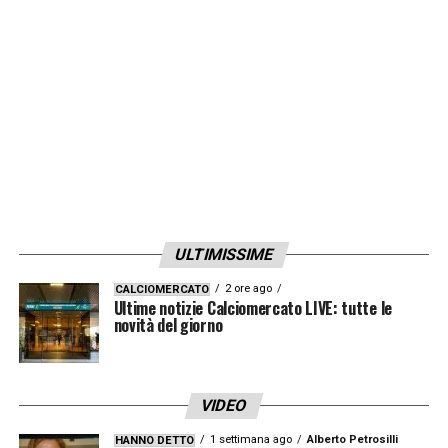
Le prossime settimane saranno decisive per
ufficializzare tutti i cambiamenti in atto e
definire i nuovi equilibri all’interno della
dirigenza juventina
.
LA PLAYLIST DELLE NOSTRE TOP NEWS
ULTIMISSIME
2 ore ago
CALCIOMERCATO
Ultime notizie Calciomercato LIVE: tutte le
novità del giorno
VIDEO
1 settimana ago
Alberto Petrosilli
HANNO DETTO