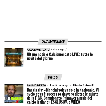
manifestazione di violenza, odio o
discriminazione.”
LA PLAYLIST DELLE NOSTRE TOP NEWS
ULTIMISSIME
4 ore ago
CALCIOMERCATO
Ultime notizie Calciomercato LIVE: tutte le
novità del giorno
VIDEO
1 settimana ago
Alberto Petrosilli
HANNO DETTO
Bargiggia: «Mancini voleva solo la Nazionale. Vi
svelo cosa è successo davvero dietro le quinte
della FIGC. Campionato Primavera male del
calcio italiano» ESCLUSIVA e VIDEO