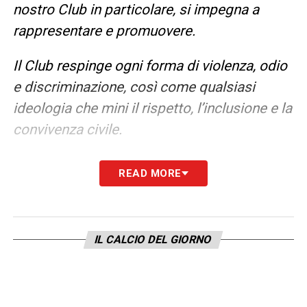
nostro Club in particolare, si impegna a
rappresentare e promuovere.
Il Club respinge ogni forma di violenza, odio
e discriminazione, così come qualsiasi
ideologia che mini il rispetto, l’inclusione e la
convivenza civile.
Quanto accaduto non rappresenta in alcun
READ MORE
modo l’intera tifoseria gialloblù, da sempre
caratterizzata da passione, lealtà e rispetto
nel sostenere la squadra.
IL CALCIO DEL GIORNO
Il Club continuerà a tutelare e difendere con
determinazione i valori dello sport,
opponendosi con fermezza a qualsiasi