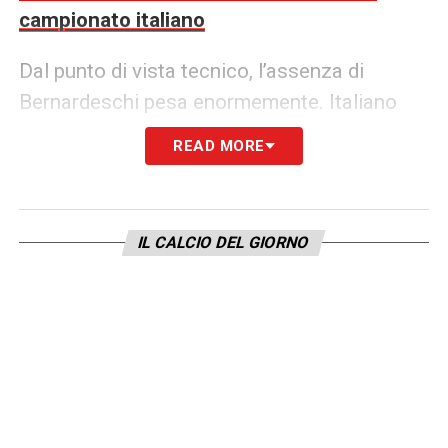
campionato italiano
Dal punto di vista tecnico, l’assenza di
Bernardeschi pesa enormemente. Italiano
perde un vero e proprio jolly offensivo,
READ MORE
capace di agire su più ruoli e di cambiare
volto alla partita con qualità e
imprevedibilità. L’
infortunio di Bernardeschi
IL CALCIO DEL GIORNO
arriva nel momento migliore della sua
stagione: l’ex bianconero era reduce dalla
brillante notte europea di Vigo contro il Celta,
impreziosita da due gol, e da una serie di
prestazioni in costante crescita.
Il Corriere dello Sport evidenzia come