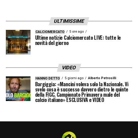
Bernardeschi avesse ormai assimilato
completamente i principi di gioco di Italiano.
ULTIMISSIME
Dal suo arrivo a Casteldebole, il percorso di
inserimento era stato graduale ma costante,
5 ore ago
CALCIOMERCATO
Ultime notizie Calciomercato LIVE: tutte le
fino a renderlo uno degli elementi più
novità del giorno
affidabili della rosa. Proprio per questo, la
sua assenza viene paragonata per peso
VIDEO
specifico a quella di Freuler, altro snodo
5 giorni ago
Alberto Petrosilli
HANNO DETTO
fondamentale nello scacchiere rossoblù.
Bargiggia: «Mancini voleva solo la Nazionale. Vi
svelo cosa è successo davvero dietro le quinte
della FIGC. Campionato Primavera male del
Ora toccherà a Italiano trovare soluzioni
calcio italiano» ESCLUSIVA e VIDEO
alternative per sopperire all’
infortunio di
Bernardeschi
, ridisegnando l’assetto
offensivo del Bologna. La finale di
Supercoppa contro il Napoli resta un