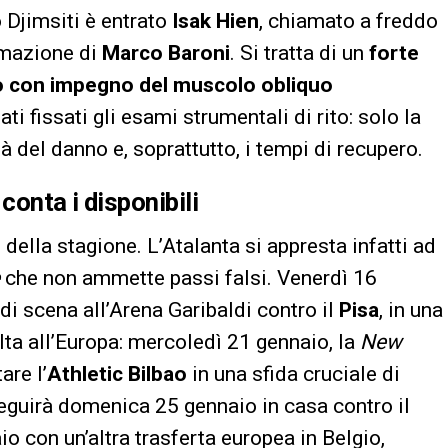
 Djimsiti è entrato
Isak Hien
, chiamato a freddo
ormazione di
Marco Baroni
. Si tratta di un
forte
tro con impegno del muscolo obliquo
ti fissati gli esami strumentali di rito: solo la
à del danno e, soprattutto, i tempi di recupero.
conta i disponibili
della stagione. L’Atalanta si appresta infatti ad
che non ammette passi falsi. Venerdì 16
di scena all’Arena Garibaldi contro il
Pisa
, in una
olta all’Europa: mercoledì 21 gennaio, la
New
are l’
Athletic Bilbao
in una sfida cruciale di
seguirà domenica 25 gennaio in casa contro il
o con un’altra trasferta europea in Belgio,