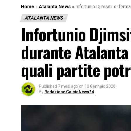
Home
»
Atalanta News
»
Infortunio Djimsiti: si ferm
ATALANTA NEWS
Infortunio Djimsit
durante Atalanta 
quali partite pot
Published
7 mesi ago
on
10 Gennaio 2026
By
Redazione CalcioNews24