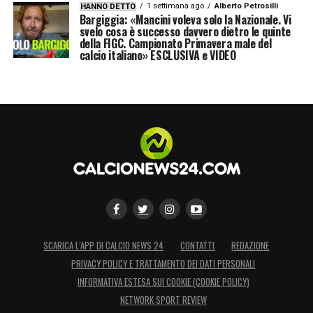
1 settimana ago
Alberto Petrosilli
HANNO DETTO
Bargiggia: «Mancini voleva solo la Nazionale. Vi
svelo cosa è successo davvero dietro le quinte
della FIGC. Campionato Primavera male del
calcio italiano» ESCLUSIVA e VIDEO
SCARICA L’APP DI CALCIO NEWS 24
CONTATTI
REDAZIONE
PRIVACY POLICY E TRATTAMENTO DEI DATI PERSONALI
INFORMATIVA ESTESA SUI COOKIE (COOKIE POLICY)
NETWORK SPORT REVIEW