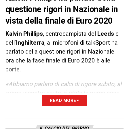
questione rigori in Nazionale in
vista della finale di Euro 2020
Kalvin Phillips
, centrocampista del
Leeds
e
dell’
Inghilterra
, ai microfoni di talkSport ha
parlato della questione rigori in Nazionale
ora che la fase finale di Euro 2020 è alle
porte.
«Abbiamo parlato di calci di rigore subito, al
primo incontro avuto. È stata la prima cosa
READ MORE
di cui abbiamo parlato quando siamo arrivati
a Middlesbrough. Il mister ci ha mostrato
cosa voleva che facessimo in campo e
come possiamo andare avanti nel torneo. Ha
IL CALCIO DEL GIORNO