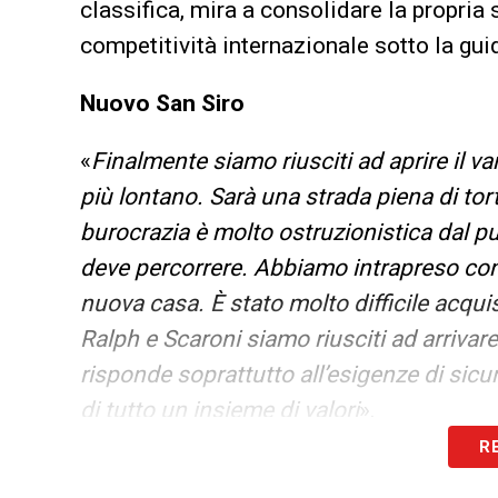
classifica, mira a consolidare la propria 
competitività internazionale sotto la guid
Nuovo San Siro
«
Finalmente siamo riusciti ad aprire il v
più lontano. Sarà una strada piena di tortu
burocrazia è molto ostruzionistica dal pun
deve percorrere. Abbiamo intrapreso co
nuova casa. È stato molto difficile acquis
Ralph e Scaroni siamo riusciti ad arrivar
risponde soprattutto all’esigenze di sicur
di tutto un insieme di valori
».
R
Da quando è all’Inter, qual è la serata c