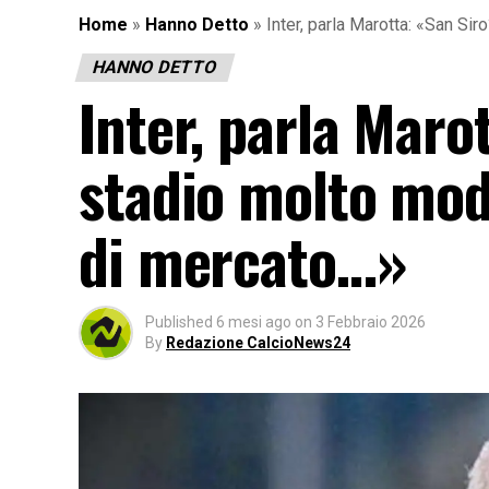
Home
»
Hanno Detto
»
Inter, parla Marotta: «San Si
HANNO DETTO
Inter, parla Maro
stadio molto mod
di mercato…»
Published
6 mesi ago
on
3 Febbraio 2026
By
Redazione CalcioNews24