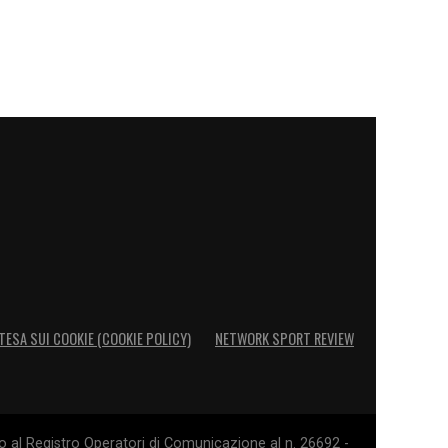
TESA SUI COOKIE (COOKIE POLICY)
NETWORK SPORT REVIEW
o al Registro Operatori di Comunicazione al n. 26692 -