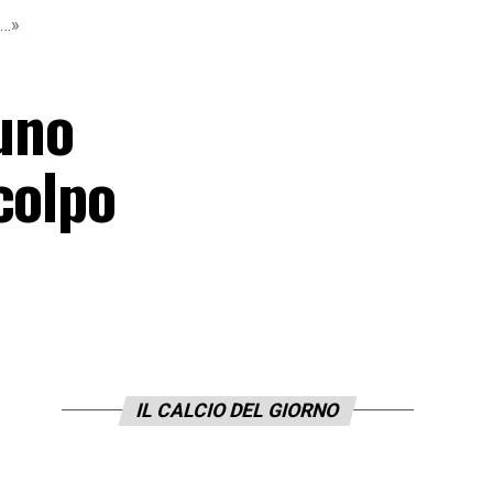
o…»
 uno
colpo
IL CALCIO DEL GIORNO