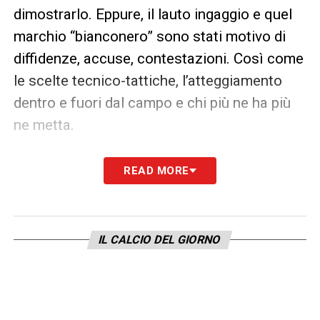
dimostrarlo. Eppure, il lauto ingaggio e quel
marchio “bianconero” sono stati motivo di
diffidenze, accuse, contestazioni. Così come
le scelte tecnico-tattiche, l’atteggiamento
dentro e fuori dal campo e chi più ne ha più
ne metta.
Ora, il mondo sembra rovesciato in questo
READ MORE
2021: pragmatismo e addio ai dogmi che
sembravano ineluttabili, vedere per credere i
ripescaggi clamorosi di
Eriksen
e
Perisic
. La
IL CALCIO DEL GIORNO
dimostrazione che il lavoro paga e di quanto
la pazienza sia una virtù per pochi. Con quel
perfezionismo maniacale che, focalizzando
un solo appuntamento a settimana, si eleva a