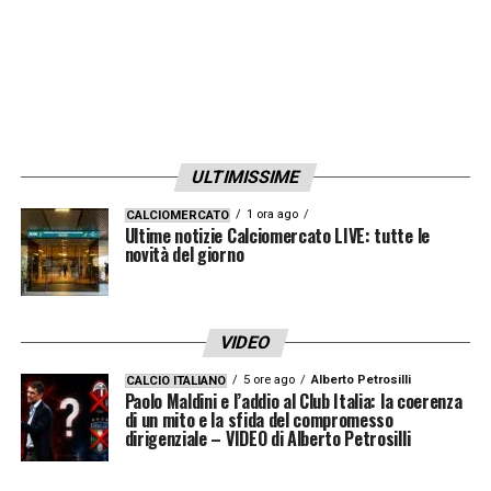
livelli inarrivabili per tanti suoi colleghi. Conte
c’è e c’è sempre stato, l’uomo che tutti
vorrebbero al volante quando c’è un unico
obiettivo da raggiungere.
ULTIMISSIME
2 – Squadra maturata
Dalla notte al giorno in pochi mesi. L’
1 ora ago
Inter
ha
CALCIOMERCATO
Ultime notizie Calciomercato LIVE: tutte le
saputo cambiare pelle da settembre a oggi,
novità del giorno
abbandonando l’iniziale intento del pressing
ultraoffensivo per abbracciare una
VIDEO
consapevole maturità. I nerazzurri ora sanno
5 ore ago
Alberto Petrosilli
CALCIO ITALIANO
riconoscere i momenti della partita e reagire
Paolo Maldini e l’addio al Club Italia: la coerenza
di un mito e la sfida del compromesso
di conseguenza. Partendo sempre da una
dirigenziale – VIDEO di Alberto Petrosilli
copertura della propria metà campo il più