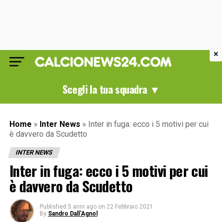
×
Scegli la tua squadra ▼
Home
»
Inter News
»
Inter in fuga: ecco i 5 motivi per cui
è davvero da Scudetto
INTER NEWS
Inter in fuga: ecco i 5 motivi per cui
è davvero da Scudetto
Published
5 anni ago
on
22 Febbraio 2021
By
Sandro Dall'Agnol