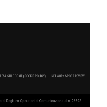
TESA SUI COOKIE (COOKIE POLICY)
NETWORK SPORT REVIEW
o al Registro Operatori di Comunicazione al n. 26692 -