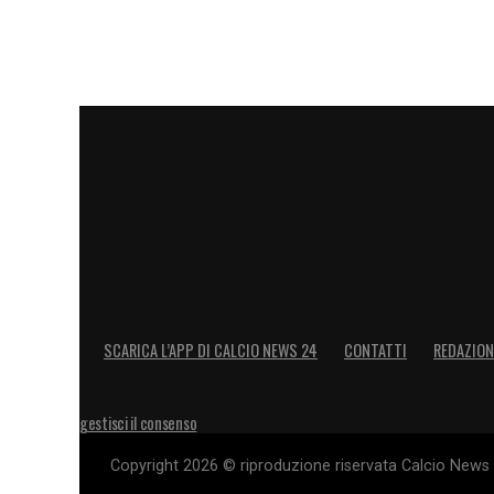
Nei prossimi giorni, occhi puntati su Ro
Italia
e le sue prime dichiarazioni ufficial
LA PLAYLIST DELLE NOSTRE TOP NEW
SCARICA L’APP DI CALCIO NEWS 24
CONTATTI
REDAZION
gestisci il consenso
Copyright 2026 © riproduzione riservata Calcio News 2