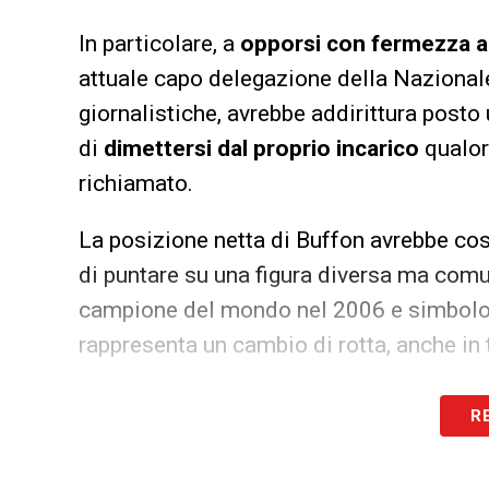
In particolare, a
opporsi con fermezza al
attuale capo delegazione della Nazionale.
giornalistiche, avrebbe addirittura posto
di
dimettersi dal proprio incarico
qualor
richiamato.
La posizione netta di Buffon avrebbe co
di puntare su una figura diversa ma comu
campione del mondo nel 2006 e simbolo d
rappresenta un cambio di rotta, anche in 
Il nuovo
commissario tecnico dell’
Italia
R
riportarla tra le grandi d’Europa e prepar
impegni internazionali, a partire dalla q