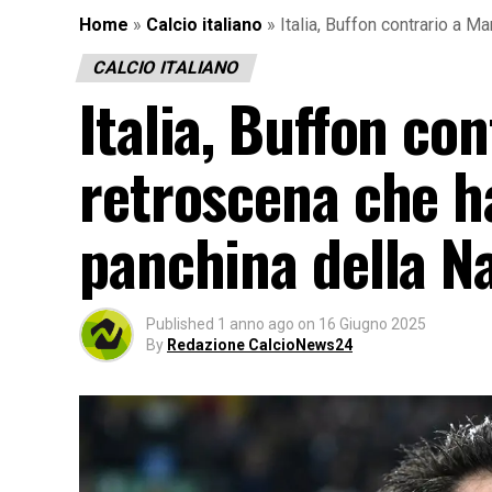
Home
»
Calcio italiano
»
Italia, Buffon contrario a M
CALCIO ITALIANO
Italia, Buffon con
retroscena che h
panchina della N
Published
1 anno ago
on
16 Giugno 2025
By
Redazione CalcioNews24