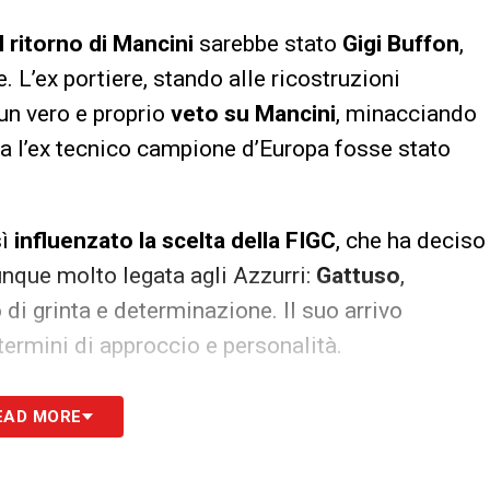
 ritorno di Mancini
sarebbe stato
Gigi Buffon
,
 L’ex portiere, stando alle ricostruzioni
 un vero e proprio
veto su Mancini
, minacciando
a l’ex tecnico campione d’Europa fosse stato
sì
influenzato la scelta della FIGC
, che ha deciso
nque molto legata agli Azzurri:
Gattuso
,
i grinta e determinazione. Il suo arrivo
termini di approccio e personalità.
avrà ora il compito di rilanciare la Nazionale,
EAD MORE
are al meglio il percorso verso i prossimi
ualificazione ai Mondiali 2026.