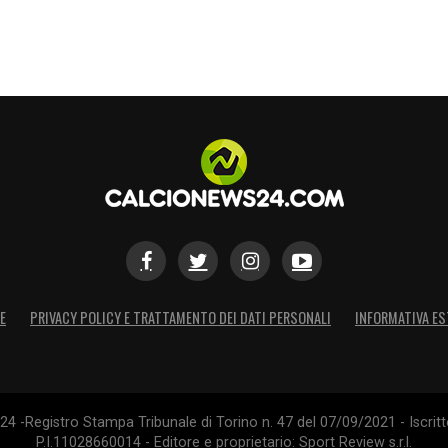
ma per la prima uscita pubblica di
Gattuso CT
i.
S
E
PRIVACY POLICY E TRATTAMENTO DEI DATI PERSONALI
INFORMATIVA ES
4 -Registro Stampa Tribunale di Torino n. 47 del 07/09/2021 - Iscritt
P.I.11028660014 - Editore e proprietario: Sport Review s.r.l.