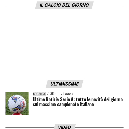
Nicolò Schira su X:
IL CALCIO DEL GIORNO
Lo staff di Rino
#Gattuso
in Nazionale
Vice: Gigi
#Riccio
Collaboratore: Leonardo
#Bonucci
Preparatori Atletici: Bruno
#Dominici
e
Dino
#Tenderini
Preparatori dei Portieri: Roberto
#Perrone
e Cristiano
#Lupatelli
ULTIMISSIME
Match Anaylst: Marco
#Sangermani
35 minuti ago
SERIE A
Ultime Notizie Serie A: tutte le novità del giorno
sul massimo campionato italiano
Capo Delegazione: Gigi
#Buffon
— Nicolò Schira (@NicoSchira)
June 15, 2025
VIDEO