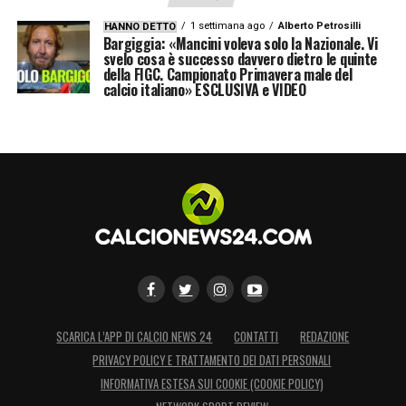
1 settimana ago
Alberto Petrosilli
HANNO DETTO
LA PLAYLIST DELLE NOSTRE TOP NEWS
Bargiggia: «Mancini voleva solo la Nazionale. Vi
svelo cosa è successo davvero dietro le quinte
della FIGC. Campionato Primavera male del
calcio italiano» ESCLUSIVA e VIDEO
SCARICA L’APP DI CALCIO NEWS 24
CONTATTI
REDAZIONE
PRIVACY POLICY E TRATTAMENTO DEI DATI PERSONALI
INFORMATIVA ESTESA SUI COOKIE (COOKIE POLICY)