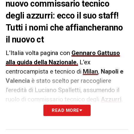
nuovo commissario tecnico
degli azzurri: ecco il suo staff!
Tutti i nomi che affiancheranno
il nuovo ct
L’Italia volta pagina con
Gennaro Gattuso
alla guida della Nazionale.
L’ex
centrocampista e tecnico di
Milan
,
Napoli e
Valencia
è stato scelto per raccogliere
l’eredità di Luciano Spalletti, assumendo il
ruolo di commissario tecnico degli
Azzurri
.
Gattuso porterà con sé uno staff di fiducia,
READ MORE
con volti già noti nel panorama calcistico
italiano. Ecco i nomi svelati dal giornalista