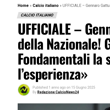
Home
»
Calcio italiano
»
UFFICIALE – Gennaro Gattuso
CALCIO ITALIANO
UFFICIALE – Genn
della Nazionale! 
Fondamentali la s
l’esperienza»
Published
1 anno ago
on
15 Giugno 2025
By
Redazione CalcioNews24