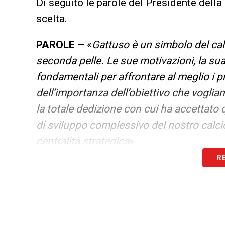
Di seguito le parole del Presidente della
scelta.
PAROLE –
«
Gattuso è un simbolo del calc
seconda pelle. Le sue motivazioni, la su
fondamentali per affrontare al meglio i 
dell’importanza dell’obiettivo che vogliam
la totale dedizione con cui ha accettato 
di sviluppo complessivo del nostro calcio
centralità strategica
».
R
LA PLAYLIST DELLE NOSTRE TOP NEW