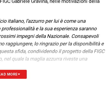
 FIGC Gabriele Gravina, nelle motivazioni della
io italiano, l’azzurro per lui è come una
a professionalità e la sua esperienza saranno
prossimi impegni della Nazionale. Consapevoli
o raggiungere, lo ringrazio per la disponibilità e
questa sfida, condividendo il progetto della FIGC
, nel quale la maglia azzurra riveste una
EAD MORE
S