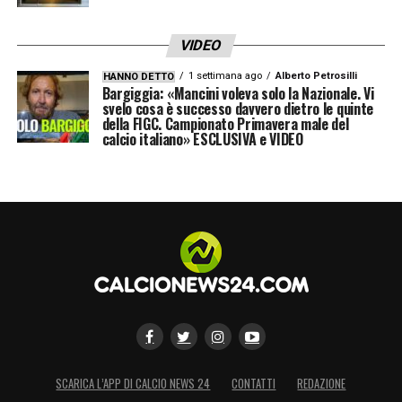
VIDEO
1 settimana ago
Alberto Petrosilli
HANNO DETTO
Bargiggia: «Mancini voleva solo la Nazionale. Vi
svelo cosa è successo davvero dietro le quinte
della FIGC. Campionato Primavera male del
calcio italiano» ESCLUSIVA e VIDEO
SCARICA L’APP DI CALCIO NEWS 24
CONTATTI
REDAZIONE