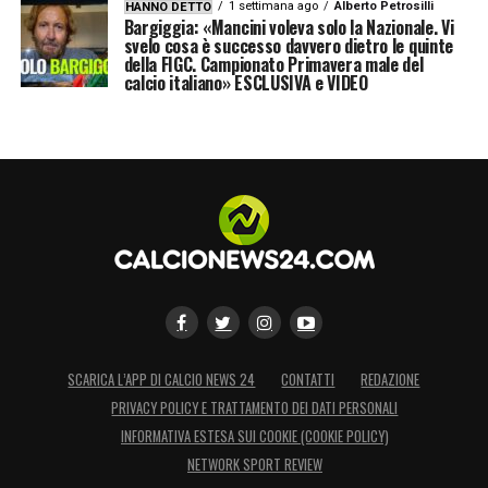
1 settimana ago
Alberto Petrosilli
HANNO DETTO
Bargiggia: «Mancini voleva solo la Nazionale. Vi
svelo cosa è successo davvero dietro le quinte
della FIGC. Campionato Primavera male del
calcio italiano» ESCLUSIVA e VIDEO
SCARICA L’APP DI CALCIO NEWS 24
CONTATTI
REDAZIONE
PRIVACY POLICY E TRATTAMENTO DEI DATI PERSONALI
INFORMATIVA ESTESA SUI COOKIE (COOKIE POLICY)
NETWORK SPORT REVIEW