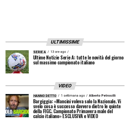
decisamente superiore»
OBIETTIVI –
«È vero che non vincere il titolo
è sempre difficile per un club come la
Juventus, dove l’obiettivo principale è lo
ULTIMISSIME
Scudetto. Stiamo lavorando passo dopo
passo per arrivarci. Abbiamo perso qualche
13 ore ago
SERIE A
Ultime Notizie Serie A: tutte le novità del giorno
punto all’inizio del campionato e ora stiamo
sul massimo campionato italiano
recuperando. Spetta a noi dare il massimo
per tornare a vincere il titolo che il club
VIDEO
desidera tanto. L’obiettivo minimo è entrare
1 settimana ago
Alberto Petrosilli
HANNO DETTO
tra le prime quattro per qualificarsi alla
Bargiggia: «Mancini voleva solo la Nazionale. Vi
svelo cosa è successo davvero dietro le quinte
Champions League, ma in un club come
della FIGC. Campionato Primavera male del
calcio italiano» ESCLUSIVA e VIDEO
questo devi pensare ai titoli. Siamo lontani, è
vero, ma dobbiamo lavorare partita dopo