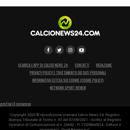
partita»
LEGGI LE PAROLE INTEGRALI DI
CONCEICAO SU JUVENTUSNEWS24
LA PLAYLIST DELLE NOSTRE TOP NEWS
SCARICA L’APP DI CALCIO NEWS 24
CONTATTI
REDAZIONE
PRIVACY POLICY E TRATTAMENTO DEI DATI PERSONALI
INFORMATIVA ESTESA SUI COOKIE (COOKIE POLICY)
NETWORK SPORT REVIEW
gestisci il consenso
Copyright 2026 © riproduzione riservata Calcio News 24 -Registro
Stampa Tribunale di Torino n. 47 del 07/09/2021 - Iscritto al Registro
Operatori di Comunicazione al n. 26692 - P.I.11028660014 - Editore e
proprietario: Sport Review s.r.l.