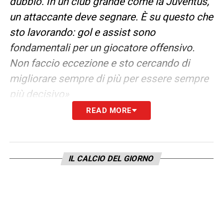
dubbio. In un club grande come la Juventus,
un attaccante deve segnare. È su questo che
sto lavorando: gol e assist sono
fondamentali per un giocatore offensivo.
Non faccio eccezione e sto cercando di
migliorare sempre di più per essere sempre
più decisivo»
READ MORE
SERIE A
–
«Il campionato italiano è molto
tattico e molto fisico. Qui per un attaccante
è molto più difficile segnare, perché spesso
IL CALCIO DEL GIORNO
si gioca contro linee a sei o sette difensori,
squadre molto organizzate e fisiche. La
difficoltà è molto alta. Non voglio dire che in
Portogallo non lo sia, ma qui il livello è