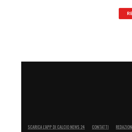
R
SCARICA L’APP DI CALCIO NEWS 24
CONTATTI
REDAZION