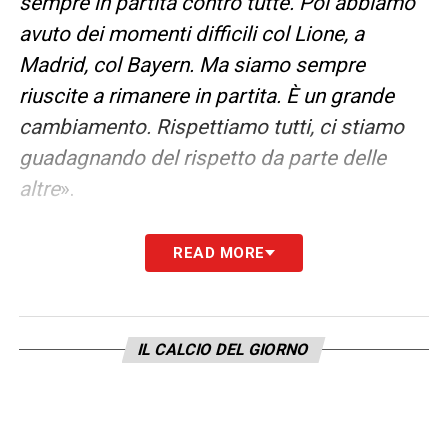
sempre in partita contro tutte. Poi abbiamo
avuto dei momenti difficili col Lione, a
Madrid, col Bayern. Ma siamo sempre
riuscite a rimanere in partita. È un grande
cambiamento. Rispettiamo tutti, ci stiamo
guadagnando del rispetto da parte delle
altre
».
PRESTAZIONE –
«
Sono soddisfatto,
READ MORE
soprattutto del secondo tempo. Abbiamo
preso gol quando non c’era percezione di
prenderlo, è stato abbastanza casuale.
IL CALCIO DEL GIORNO
Abbiamo subito un po’ di possesso in alcune
fasi ma è stata molto equilibrata. Essere in
equilibrio con lo United significa che è stata