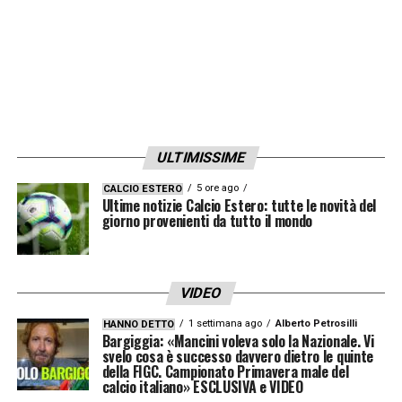
una buona gara. Potevamo fare meglio ma è
stata comunque una buona partita
».
LEGGI LA CONFERENZA COMPLETA DI
CANZI SU JUVENTUSNEWS24
ULTIMISSIME
LA PLAYLIST DELLE NOSTRE TOP NEWS
5 ore ago
CALCIO ESTERO
Ultime notizie Calcio Estero: tutte le novità del
giorno provenienti da tutto il mondo
VIDEO
1 settimana ago
Alberto Petrosilli
HANNO DETTO
Bargiggia: «Mancini voleva solo la Nazionale. Vi
svelo cosa è successo davvero dietro le quinte
della FIGC. Campionato Primavera male del
calcio italiano» ESCLUSIVA e VIDEO