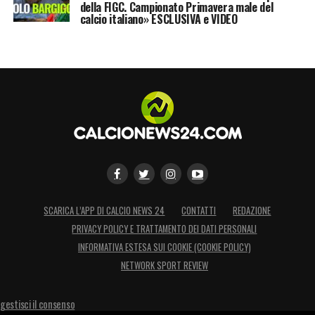
della FIGC. Campionato Primavera male del
69 RECA
calcio italiano» ESCLUSIVA e VIDEO
77 VULIC
95 EDUARDO
97 RIVIERE
LA PLAYLIST DELLE NOSTRE TOP NEWS
SCARICA L’APP DI CALCIO NEWS 24
CONTATTI
REDAZIONE
PRIVACY POLICY E TRATTAMENTO DEI DATI PERSONALI
INFORMATIVA ESTESA SUI COOKIE (COOKIE POLICY)
NETWORK SPORT REVIEW
gestisci il consenso