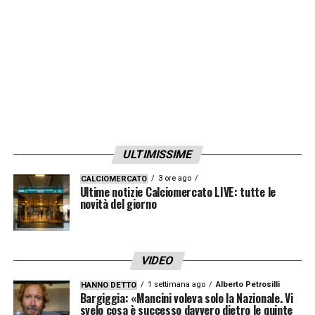
10 BENALI
11 DRAGUS
13 LUPERTO
16 FESTA
17 MOLINA
20 ROJAS
21 ZANELLATO
ULTIMISSIME
22 CRESPI
25 SIMY
3 ore ago
CALCIOMERCATO
Ultime notizie Calciomercato LIVE: tutte le
26 DJIDJI
novità del giorno
30 MESSIAS
32 PEDRO PEREIRA
VIDEO
33 RISPOLI
1 settimana ago
Alberto Petrosilli
HANNO DETTO
44 PETRICCIONE
Bargiggia: «Mancini voleva solo la Nazionale. Vi
svelo cosa è successo davvero dietro le quinte
54 DI CARMINE