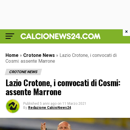
×
Home
»
Crotone News
»
Lazio Crotone, i convocati di
Cosmi: assente Marrone
CROTONE NEWS
Lazio Crotone, i convocati di Cosmi:
assente Marrone
Published
5 anni ago
on
11 Marzo 2021
By
Redazione CalcioNews24