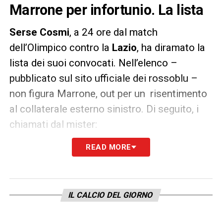
Marrone per infortunio. La lista
Serse Cosmi
, a 24 ore dal match
dell’Olimpico contro la
Lazio
, ha diramato la
lista dei suoi convocati. Nell’elenco –
pubblicato sul sito ufficiale dei rossoblu –
non figura Marrone, out per un risentimento
al collaterale esterno sinistro. Di seguito, i
chiamati dal mister:
READ MORE
1 CORDAZ
3 CUOMO
5 GOLEMIC
6 MAGALLAN
IL CALCIO DEL GIORNO
7 OUNAS