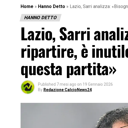
Home
»
Hanno Detto
»
Lazio, Sarri analizza: «Bisogn
HANNO DETTO
Lazio, Sarri anal
ripartire, è inuti
questa partita»
Published
7 mesi ago
on
19 Gennaio 2026
By
Redazione CalcioNews24