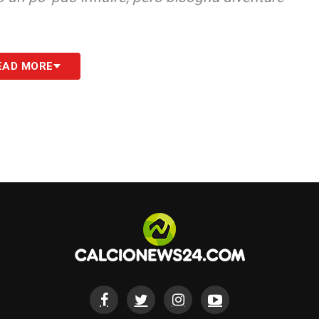
 sconfitta che ti dà frustrazione, però bisogna
EAD MORE
no stati degli episodi che ci hanno indirizzato la
ravi a rimetterla in linea. Il differenziale
egarlo. Bisogna azzerare e ripartire, è inutile
n c’è altro da fare»
 SU LAZIONEWS24
S