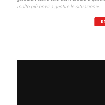
molto più bravi a gestire le situazioni».
SCONFITTA
–
«Fa male, è chiaro. E’ una
R
essere bravi ad azzerare la partita. Ci so
partita in un certo modo, non siamo stati b
tecnico fra le due squadre c’è, è inutile n
stare qui a piangere su questa partita, no
LEGGI LE PAROLE INTEGRALI DI SARRI
LA PLAYLIST DELLE NOSTRE TOP NEW