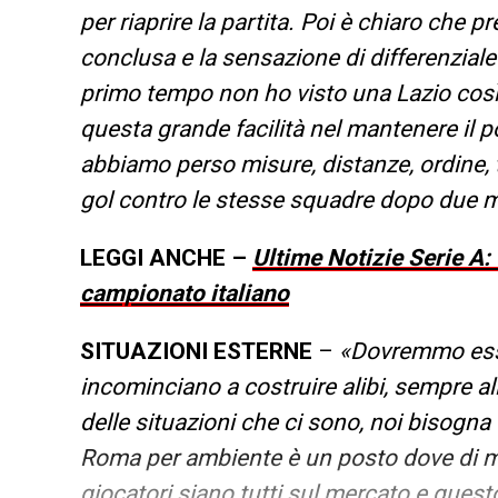
per riaprire la partita. Poi è chiaro che p
conclusa e la sensazione di differenzial
primo tempo non ho visto una Lazio così d
questa grande facilità nel mantenere il po
abbiamo perso misure, distanze, ordine, tutt
gol contro le stesse squadre dopo due m
LEGGI ANCHE –
Ultime Notizie Serie A:
campionato italiano
SITUAZIONI ESTERNE
–
«Dovremmo esser
incominciano a costruire alibi, sempre alib
delle situazioni che ci sono, noi bisogna
Roma per ambiente è un posto dove di mer
giocatori siano tutti sul mercato e quest