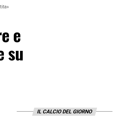
tita»
re e
e su
IL CALCIO DEL GIORNO