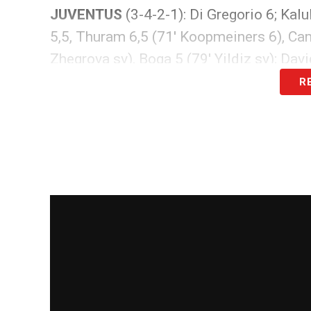
JUVENTUS
(3-4-2-1): Di Gregorio 6; Kalu
5,5, Thuram 6,5 (71′ Koopmeiners 6), Cam
Zhegrova sv), Boga 5 (79′ Yildiz sv); Davi
R
LA PLAYLIST DELLE NOSTRE TOP NEW