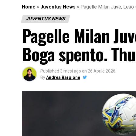
Home
»
Juventus News
»
Pagelle Milan Juve, Leao s
JUVENTUS NEWS
Pagelle Milan Juve
Boga spento. Thu
Published
3 mesi ago
on
26 Aprile 2026
By
Andrea Bargione