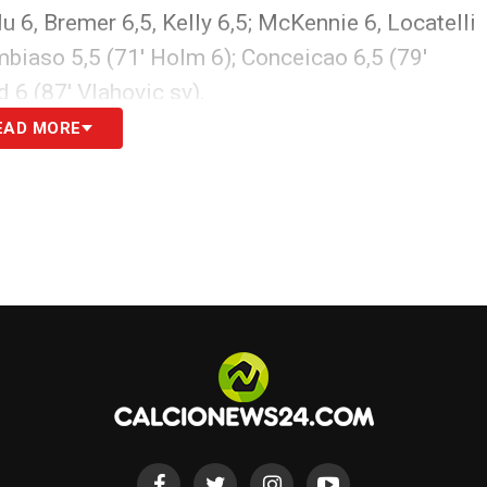
lu 6, Bremer 6,5, Kelly 6,5; McKennie 6, Locatelli
biaso 5,5 (71′ Holm 6); Conceicao 6,5 (79′
d 6 (87′ Vlahovic sv).
EAD MORE
S